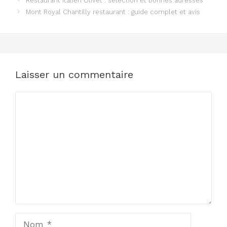
Restaurant italien Olivet : sélection et bonnes adresses
Mont Royal Chantilly restaurant : guide complet et avis
Laisser un commentaire
Commentaire
Nom