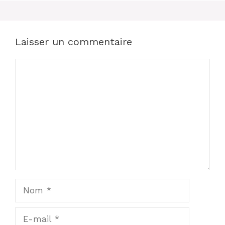
Laisser un commentaire
Commentaire
Nom
E-