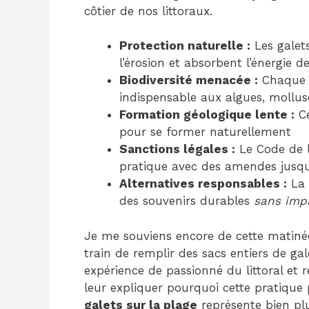
côtier de nos littoraux.
Protection naturelle :
Les galet
l’érosion et absorbent l’énergie d
Biodiversité menacée :
Chaque 
indispensable aux algues, mollus
Formation géologique lente :
Ce
pour se former naturellement
Sanctions légales :
Le Code de l
pratique avec des amendes jusq
Alternatives responsables :
La 
des souvenirs durables
sans imp
Je me souviens encore de cette matinée 
train de remplir des sacs entiers de ga
expérience de passionné du littoral et ré
leur expliquer pourquoi cette pratique
galets sur la plage
représente bien plu