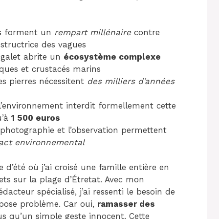
s forment un
rempart millénaire
contre
estructrice des vagues
galet abrite un
écosystème complexe
ques et crustacés marins
s pierres nécessitent
des milliers d’années
’environnement interdit formellement cette
u’à
1 500 euros
photographie et l’observation permettent
act environnemental
d’été où j’ai croisé une famille entière en
lets sur la plage d’Étretat. Avec mon
dacteur spécialisé, j’ai ressenti le besoin de
 pose problème. Car oui,
ramasser des
s qu’un simple geste innocent. Cette