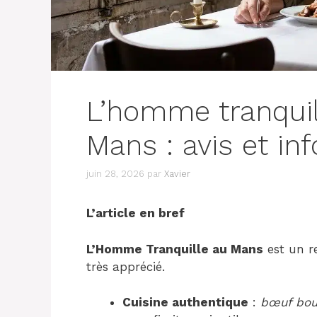
L’homme tranquil
Mans : avis et inf
juin 28, 2026
par
Xavier
L’article en bref
L’Homme Tranquille au Mans
est un re
très apprécié.
Cuisine authentique
:
bœuf bour