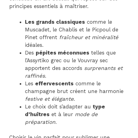
principes essentiels à maîtriser.
Les grands classiques
comme le
Muscadet, le Chablis et le Picpoul de
Pinet offrent
fraîcheur et minéralité
idéales.
Des
pépites méconnues
telles que
l’Assyrtiko grec ou le Vouvray sec
apportent des accords
surprenants et
raffinés
.
Les
effervescents
comme le
champagne brut créent une harmonie
festive et élégante
.
Le choix doit s’adapter au
type
d’huîtres
et à leur
mode de
préparation
.
Choisir le vin parfait pour sublimer une