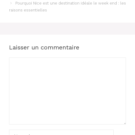
Pourquoi Nice est une destination idéale le week end : les
raisons essentielles
Laisser un commentaire
Commentaire
Nom