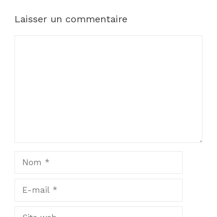
Laisser un commentaire
Commentaire
Nom
E-
mail
Site