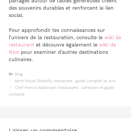
partagés autour de tables généreuses créent
des souvenirs durables et renforcent le lien
social.
Pour approfondir tes connaissances sur
l’univers de la restauration, consulte le
wiki de
restaurant
et découvre également le
wiki de
Nice
pour examiner d’autres destinations
culinaires.
Catégories
Blog
Mont Royal Chantilly restaurant : guide complet et avis
Chef Francis Mallmann restaurants : adresses et guide
complet
Laisser un commentaire