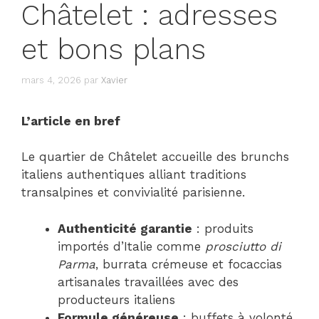
Châtelet : adresses
et bons plans
mars 4, 2026
par
Xavier
L’article en bref
Le quartier de Châtelet accueille des brunchs
italiens authentiques alliant traditions
transalpines et convivialité parisienne.
Authenticité garantie
: produits
importés d’Italie comme
prosciutto di
Parma
, burrata crémeuse et focaccias
artisanales travaillées avec des
producteurs italiens
Formule généreuse
: buffets à volonté